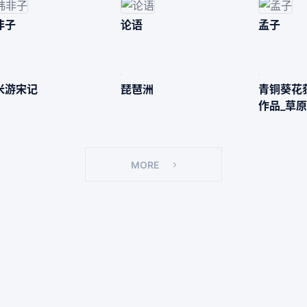
非子
论语
孟子
米游宋记
琵琶洲
青铜葵花
作品_草
鹰
MORE