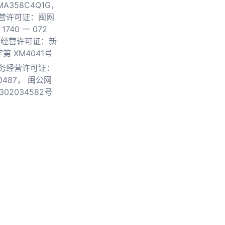
0MA358C4Q1G，
营许可证：闽网
740 一 072
物经营许可证：新
第 XM4041号
务经营许可证：
0487，
闽公网
302034582号