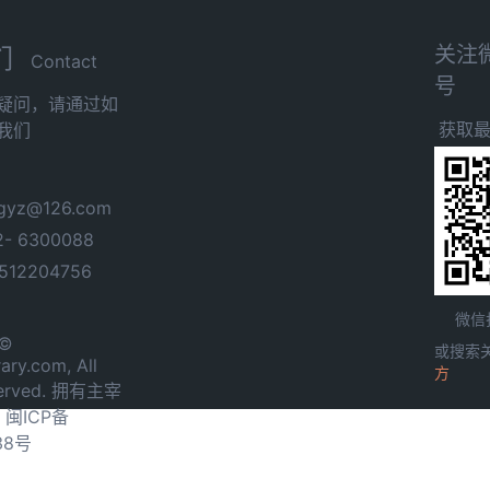
关注
们
Contact
号
疑问，请通过如
获取
我们
yz@126.com
- 6300088
12204756
微信
 ©
或搜索
ary.com, All
方
served. 拥有主宰
.
闽ICP备
38号