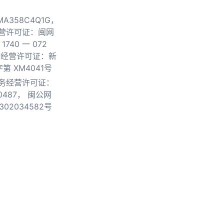
0MA358C4Q1G，
营许可证：闽网
740 一 072
物经营许可证：新
第 XM4041号
务经营许可证：
0487，
闽公网
302034582号