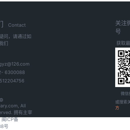
关注
们
Contact
号
疑问，请通过如
获取
我们
yz@126.com
- 6300088
12204756
微信
 ©
或搜索
ary.com, All
方
served. 拥有主宰
.
闽ICP备
38号