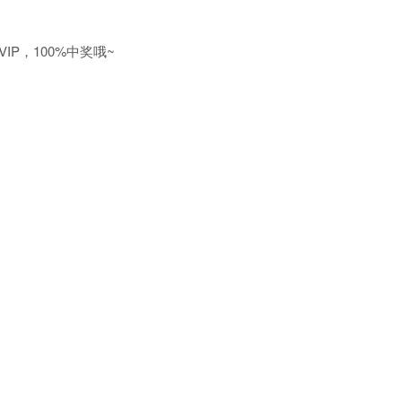
P，100%中奖哦~
》