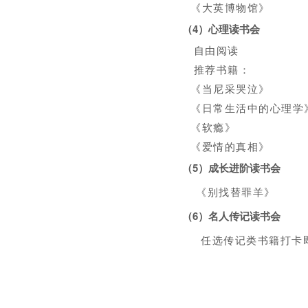
《大英博物馆》
（4）心理读书会
自由阅读
推荐书籍：
《当尼采哭泣》
《日常生活中的心理学
《软瘾》
《爱情的真相》
（
5
）
成长进阶读书会
《别找替罪羊》
（
6
）
名人传记读书会
任选传记类书籍打卡