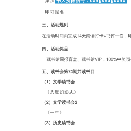
添加
书大痴微信号：cangshuguan0
即
可报名
三、活动规则
在活动时间内完成14天阅读打卡+书评一份，
四、活动奖品
藏书馆周报盲盒、藏书馆VIP，100%中奖哦
五、读书会第74期共读书目
（1）文学读书会
《恶魔幻影志》
（
2
）
文学读书会2
《
一生
》
（3）历史读书会