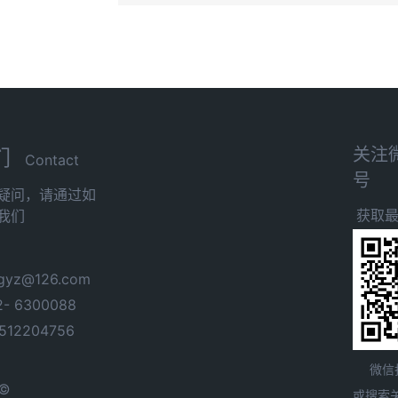
关注
们
Contact
号
疑问，请通过如
获取
我们
yz@126.com
- 6300088
12204756
微信
 ©
或搜索