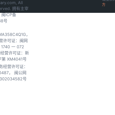
ary.com, All
方
served. 拥有主宰
.
闽ICP备
38号
0MA358C4Q1G，
营许可证：闽网
740 一 072
物经营许可证：新
第 XM4041号
务经营许可证：
0487，
闽公网
302034582号