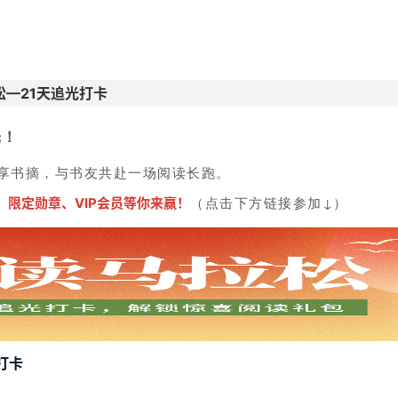
松—21天追光打卡
光！
享书摘，与书友共赴一场阅读长跑。
（
点击下方链接参加↓
）
、限定勋章、VIP会员等你来赢！
打卡