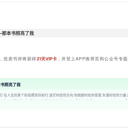
—那本书照亮了我
！
，优质书评将获得
，并登上APP推荐页和公众号专
21天VIP卡
本书照亮了我
惑时给你答案 失落时给你力量 这个读书日， 用文字传递书中的光 写下你的独家故事吧~
27日 【活动要求】 ①要原创哦 ②300个字以上的书评 【活动
至APP首页与官方公众号 【活动说明】 1.需原创哦； 2.每个藏书馆ID仅可获奖1次； 3.VIP奖励将在活动结束
动藏书馆拥有最终解释权。