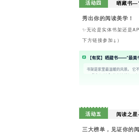
晒藏书—
活动四
秀出你的阅读美学！
✨
无论是实体书架还是A
下方链接参加↓）
【有奖】晒藏书——“最美
书架是家里最温暖的风景。 它不必很大，但一定摆着
~ 【活动对象】藏书馆所有用户 【活动时间】4月21日~4月27日 【活动要求】 ①晒出3张书架图（实物书架or藏书馆书架） ②一句话记录 【活动奖励】 ①点赞前10，将
获得21天阅读VIP； ②并登上藏书馆<最美书架>专题。 【活动说明】 1.需原创哦； 2.每个藏书馆
书馆拥有最终解释权。
阅读之星
活动五
三大榜单，见证你
的