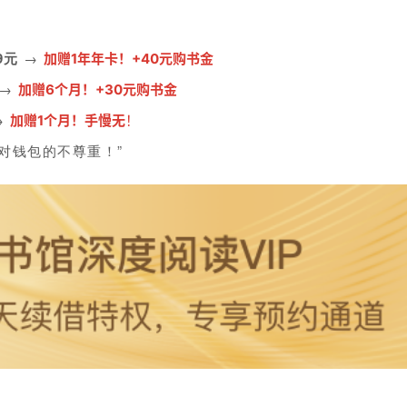
9元
→
加赠1年年卡！+40元购书金
→
加赠6个月！+30元购书金
→
加赠1个月！手慢无
！
对钱包的不尊重！”