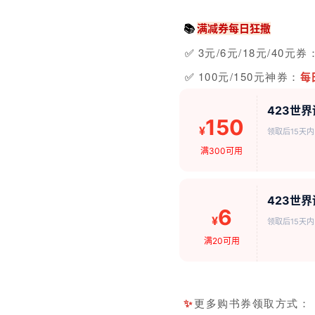
📚
满减券每日狂撒
3元/6元/18元/40元券
✅
100元/150元神券：
✅
每
423世界
150
¥
领取后15天内
满300可用
423世
6
¥
领取后15天内
满20可用
更多购书券领取
方式：
✨