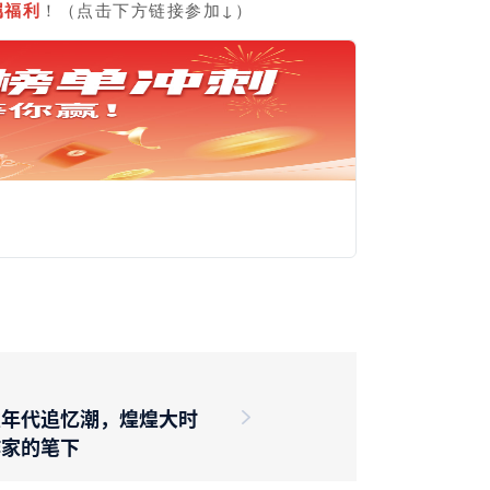
属福利
！（
点击下方链接参加↓
）
发年代追忆潮，煌煌大时
作家的笔下