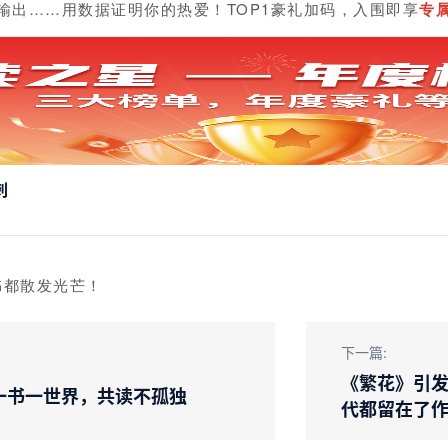
输出……用数据证明你的热爱！TOP1豪礼加码，入围即享
专
刺
书都散发光芒！
下一篇:
《繁花》引
| 一书一世界，共读不孤独
代都留在了