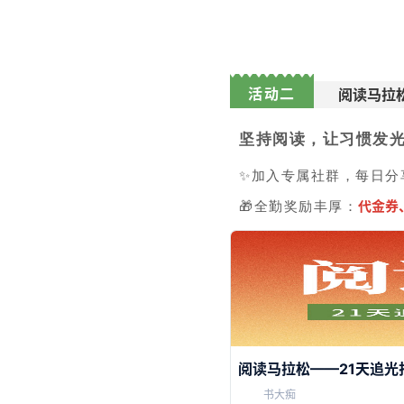
活动二
阅读马拉
坚持阅读，让习惯发
✨
加入专属社群，每日分
🎁全勤奖励丰厚：
代金券
阅读马拉松——21天追光
书大痴