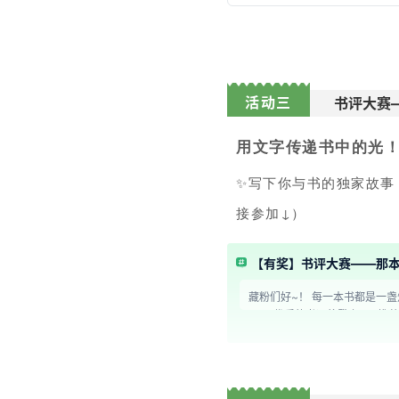
活动三
书评大赛
用文字传递书中的光
✨
写下你与书的独家故事
接参加↓）
【有奖】书评大赛——那
藏粉们好~！ 每一本书都是一盏灯 在人生的某个阶段照亮你前行 迷茫时给你方向 你困
PS：优质的书评将登上app推荐页和公众号专题哦 【活动对象】藏书馆所有用户 【活动时间】4月21日~4月
奖励】 ①官方评选出10条优质书评，赠送21天VIP卡 ②并发布
后3天内安排发放； 4.本次活