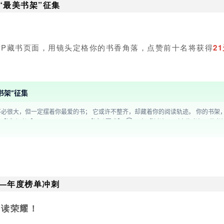
“最美书架”征集
PP藏书页面，用镜头定格你的书香角落，点赞前十名将
获得
2
书架”征集
你最爱的书； 它或许不整齐，却藏着你的阅读轨迹。 你的书架，就是你的精神角落~ 拍下来晒出来，赢取21天VIP奖励吧
ID仅可获奖1次； 3.VIP奖励将在活动结束后3天内安排发放； 4.本次活动藏
—年度榜单冲刺
阅读荣耀！