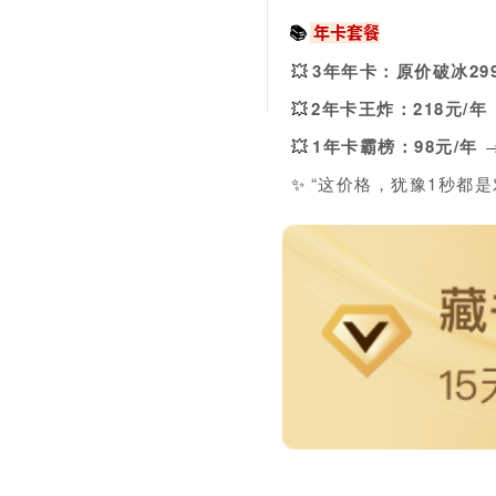
📚
年
卡套餐
3年年卡：
原价破冰29
💥
2年卡王炸：
218元/年
💥
1年卡霸榜：
98元/年
💥
“这价格，犹豫1秒都是
✨