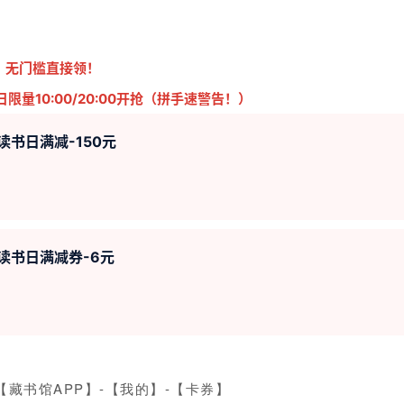
：
无门槛直接领！
日限量10:00/20:00开抢（拼手速警告！）
读书日满减-150元
界读书日满减券-6元
【藏书馆APP】-【我的】-【卡券】