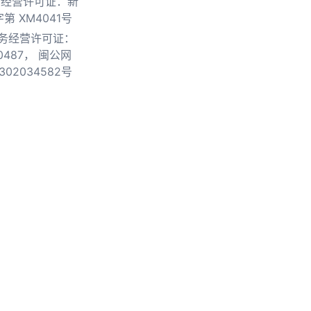
物经营许可证：新
第 XM4041号
务经营许可证：
0487，
闽公网
302034582号