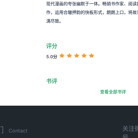
现代漫画的夸张幽默于一体。畅销书作家、阅读
作，运用合辙押韵的快板形式，朗朗上口，将故
漓尽致。
评分
5.0分
书评
查看全部书评
关注
们
Contact
号