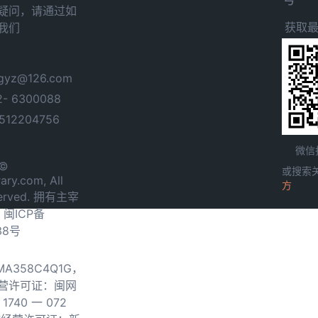
疑问，请通过如
获取
我们
yz@126.com
- 6300088
12204756
微信
 ©
或搜索
ary.com, All
方
served. 拥有主宰
.
闽ICP备
38号
0MA358C4Q1G，
营许可证：闽网
740 一 072