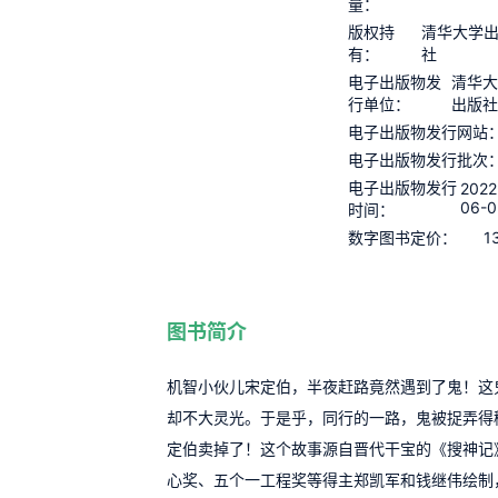
量：
版权持
清华大学
有：
社
电子出版物发
清华大
行单位：
出版社
电子出版物发行网站
电子出版物发行批次
电子出版物发行
2022
06-0
时间：
1
数字图书定价：
图书简介
机智小伙儿宋定伯，半夜赶路竟然遇到了鬼！这
却不大灵光。于是乎，同行的一路，鬼被捉弄得
定伯卖掉了！这个故事源自晋代干宝的《搜神记
心奖、五个一工程奖等得主郑凯军和钱继伟绘制