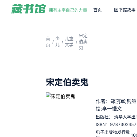
首页
图书馆故事
宋定
首
少
儿童
/
/
/
伯卖
页
儿
文学
鬼
宋定伯卖鬼
作者：郑凯军;钱继
绘;李一慢文
出版社：
清华大学出
9787302457
ISBN：
电子出版物发行数
10