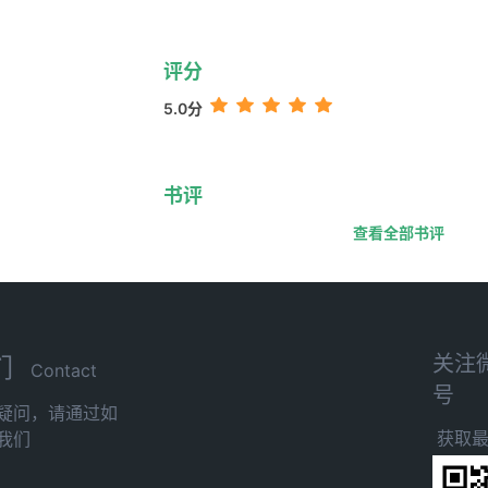
评分
5.0分
书评
查看全部书评
关注
们
Contact
号
疑问，请通过如
获取
我们