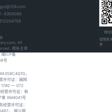
yz@126.com
- 6300088
12204756
微信
 ©
或搜索
ary.com, All
方
served. 拥有主宰
.
闽ICP备
38号
0MA358C4Q1G，
营许可证：闽网
740 一 072
物经营许可证：新
第 XM4041号
务经营许可证：
0487，
闽公网