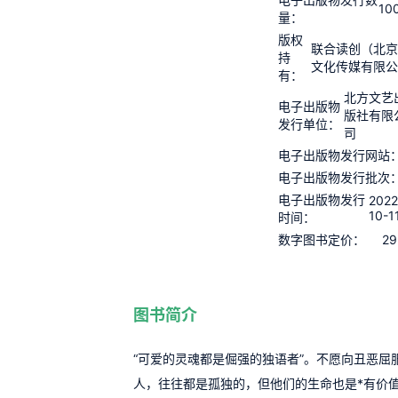
10
量：
版权
联合读创（北
持
文化传媒有限
有：
北方文艺
电子出版物
版社有限
发行单位：
司
电子出版物发行网站
电子出版物发行批次
电子出版物发行
2022
10-1
时间：
29
数字图书定价：
图书简介
“可爱的灵魂都是倔强的独语者”。不愿向丑恶屈
人，往往都是孤独的，但他们的生命也是*有价