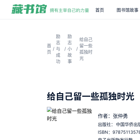
首页
图书馆故事
励
励
给自己
志
志
首
留一些
/
/
/
与
小
页
孤独时
成
故
光
功
事
给自己留一些孤独时光
作者：张仲勇
出版社：
中国华侨出
9787511357
ISBN：
电子出版物发行数