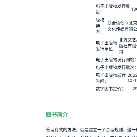
电子出版物发行数
10
量：
版权
联合读创（北
持
文化传媒有限
有：
北方文艺
电子出版物
版社有限
发行单位：
司
电子出版物发行网站
电子出版物发行批次
电子出版物发行
2022
10-1
时间：
2
数字图书定价：
图书简介
管理有效的方法，就是建立一个合理规则，这一