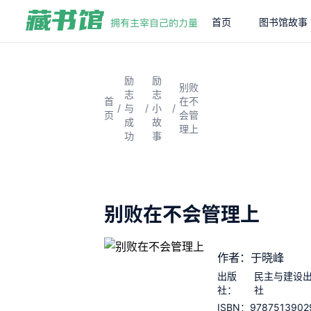
首页
图书馆故事
励
励
别败
志
志
首
在不
/
/
/
与
小
页
会管
成
故
理上
功
事
别败在不会管理上
作者：于晓峰
出版
民主与建设
社：
社
9787513902
ISBN：