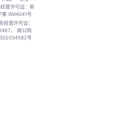
物经营许可证：新
第 XM4041号
务经营许可证：
0487，
闽公网
302034582号