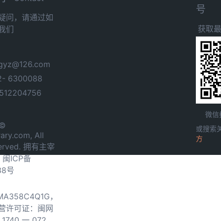
号
疑问，请通过如
获取
我们
yz@126.com
- 6300088
12204756
微信
 ©
或搜索
ary.com, All
方
served. 拥有主宰
.
闽ICP备
38号
0MA358C4Q1G，
营许可证：闽网
740 一 072