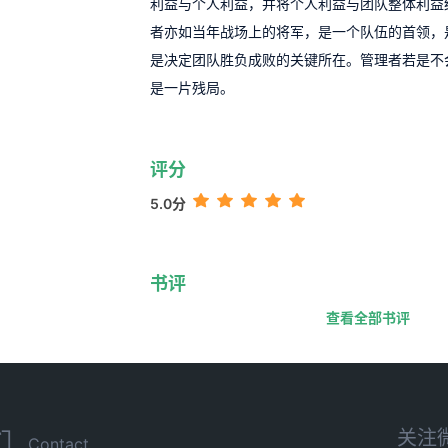
利益与个人利益，并将个人利益与团队整体利益
者亦如当年战场上的将军，是一个队伍的首领，
是决定团队胜负成败的关键所在。管理者若是不
是一片残局。
评分
5.0分
书评
查看全部书评
关注
们
Contact