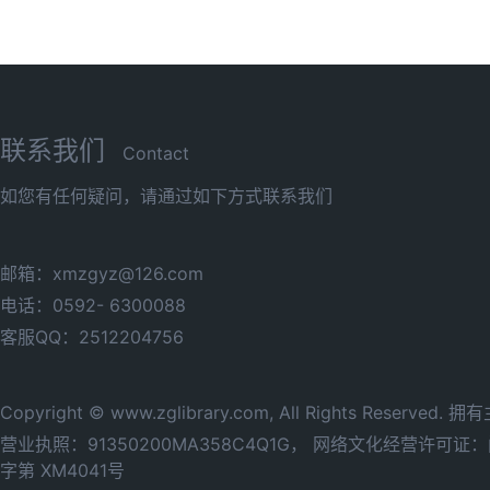
联系我们
Contact
如您有任何疑问，请通过如下方式联系我们
邮箱：xmzgyz@126.com
电话：0592- 6300088
客服QQ：2512204756
Copyright © www.zglibrary.com, All Rights Reserve
营业执照：91350200MA358C4Q1G，
网络文化经营许可证：闽网
字第 XM4041号