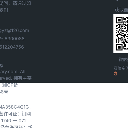
疑问，请通过如
获取
我们
yz@126.com
- 6300088
12204756
微信
 ©
或搜索
ary.com, All
方
served. 拥有主宰
.
闽ICP备
38号
0MA358C4Q1G，
营许可证：闽网
740 一 072
物经营许可证：新