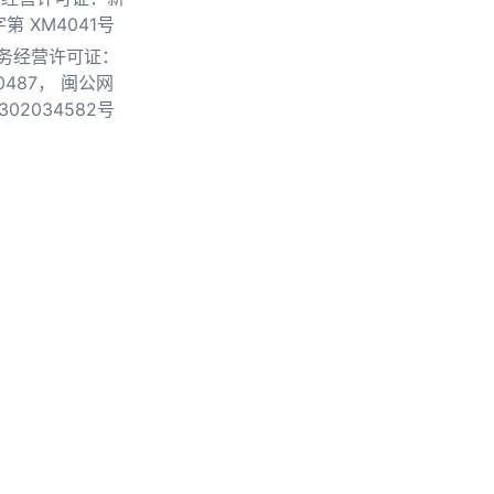
第 XM4041号
务经营许可证：
0487，
闽公网
302034582号