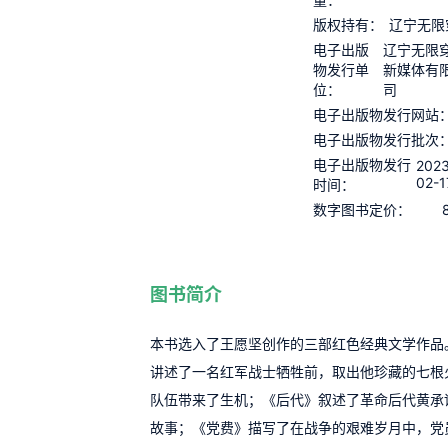
版权持有：
辽宁无限
电子出版
辽宁无限
物发行单
新媒体有
位：
司
电子出版物发行网站
电子出版物发行批次
电子出版物发行
2023
02-1
时间：
数字图书定价：
图书简介
本书选入了王愿坚创作的三部红色经典文学作品
讲述了一名红军战士牺牲前，取出他珍藏的七根
队伍带来了生机；《后代》叙述了革命后代黄承
故事；《党费》描写了在战争的艰难岁月中，党