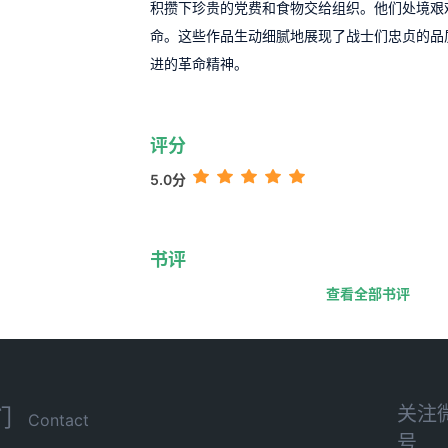
积攒下珍贵的党费和食物交给组织。他们处境艰
命。这些作品生动细腻地展现了战士们忠贞的品
进的革命精神。
评分
5.0分
书评
查看全部书评
关注
们
Contact
号