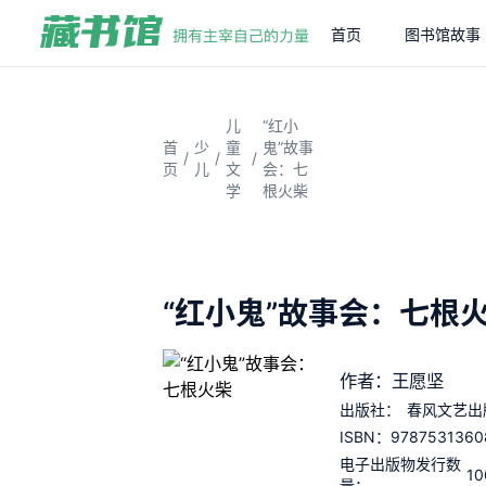
首页
图书馆故事
儿
“红小
首
少
童
鬼”故事
/
/
/
页
儿
文
会：七
学
根火柴
“红小鬼”故事会：七根
作者：王愿坚
出版社：
春风文艺出
9787531360
ISBN：
电子出版物发行数
10
量：