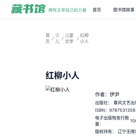
首页
图书馆故事
首
少
儿童
红柳
/
/
/
页
儿
文学
小人
红柳小人
作者：伊尹
出版社：
春风文艺出
9787531356
ISBN：
电子出版物发行数
10
量：
版权持有：
辽宁无限