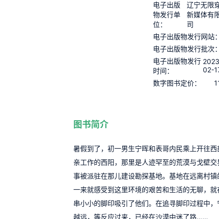
电子出版
辽宁无限
物发行单
新媒体有
位：
司
电子出版物发行网站
电子出版物发行批次
电子出版物发行
2023
02-1
时间：
1
数字图书定价：
图书简介
暑假到了，初一男生宁晖和表哥内民乘上开往西
亲工作的西阳，那里是人迹罕至的荒漠与戈壁交
事被派驻在那儿建设勘探基地。基地在远离村镇
一来就感受到这里环境的艰苦和生活的无聊，就
串小小的脚印吸引了他们。在追寻脚印过程中，
越远，等反应过来，已经在沙漠中迷了路……