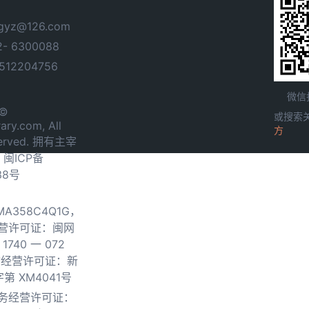
yz@126.com
- 6300088
12204756
微信
 ©
或搜索
ary.com, All
方
served. 拥有主宰
.
闽ICP备
38号
0MA358C4Q1G，
营许可证：闽网
740 一 072
物经营许可证：新
第 XM4041号
务经营许可证：