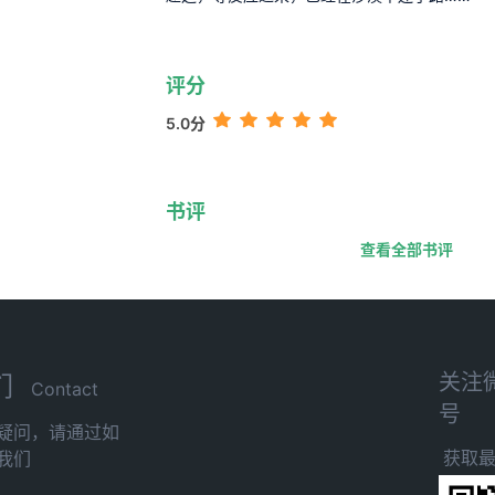
评分
5.0分
书评
查看全部书评
关注
们
Contact
号
疑问，请通过如
获取
我们