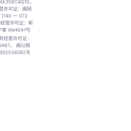
0MA358C4Q1G，
营许可证：闽网
740 一 072
物经营许可证：新
第 XM4041号
务经营许可证：
0487，
闽公网
302034582号