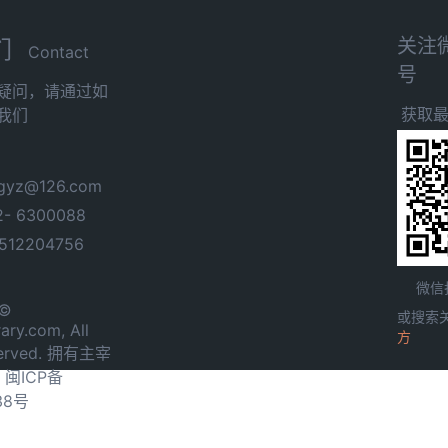
关注
们
Contact
号
疑问，请通过如
获取
我们
yz@126.com
- 6300088
12204756
微信
 ©
或搜索
ary.com, All
方
served. 拥有主宰
.
闽ICP备
38号