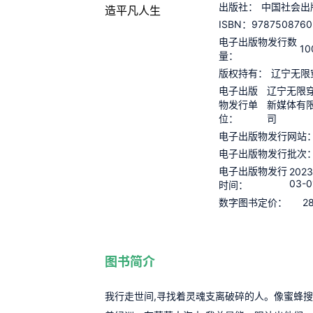
出版社：
中国社会出
9787508760
ISBN：
电子出版物发行数
10
量：
版权持有：
辽宁无限
电子出版
辽宁无限
物发行单
新媒体有
位：
司
电子出版物发行网站
电子出版物发行批次
电子出版物发行
2023
03-0
时间：
2
数字图书定价：
图书简介
我行走世间,寻找着灵魂支离破碎的人。像蜜蜂搜