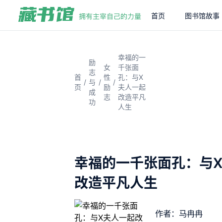
首页
图书馆故事
幸福的一
励
女
千张面
志
首
性
孔：与X
/
/
/
与
页
励
夫人一起
成
志
改造平凡
功
人生
幸福的一千张面孔：与
改造平凡人生
作者：马冉冉