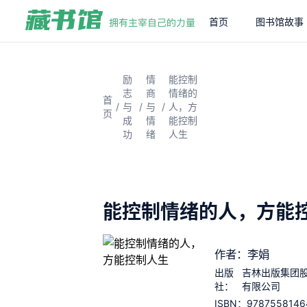
首页
图书馆故事
励
情
能控制
志
商
情绪的
首
/
/
/
与
与
人，方
页
成
情
能控制
功
绪
人生
能控制情绪的人，方能
作者：李娟
出版
吉林出版集团
社：
有限公司
9787558146
ISBN：