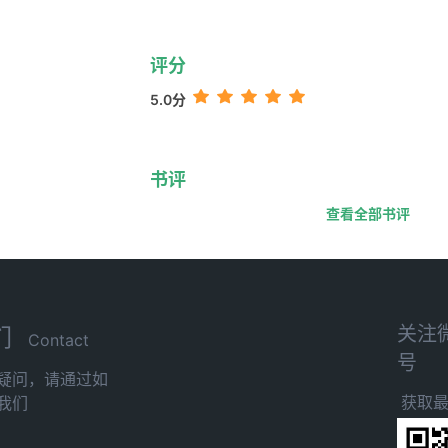
评分
5.0分
书评
查看全部书评
关注
们
Contact
号
疑问，请通过如
获取
我们