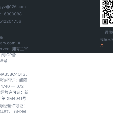
yz@126.com
- 6300088
12204756
微信
 ©
或搜索
ary.com, All
方
served. 拥有主宰
.
闽ICP备
38号
0MA358C4Q1G，
营许可证：闽网
740 一 072
物经营许可证：新
第 XM4041号
务经营许可证：
0487，
闽公网