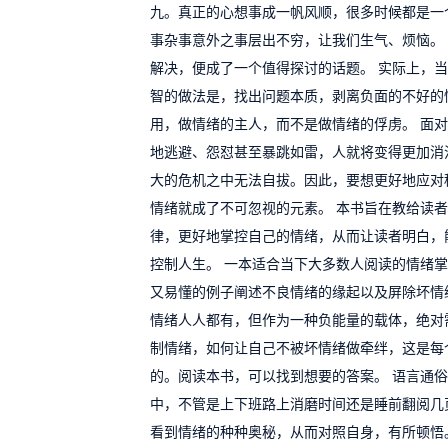
九。真正的心想事成一帆风顺，很多时候都是一
事杂事意外之事层出不穷，让我们生气、烦恼。
解决，便成了一个值得探讨的话题。 实际上，
智的做法是，找出问题本质，剥离负面的不好的
用，做情绪的主人，而不是做情绪的俘虏。 面
地逃避、怨怼甚至暴跳如雷，人就将变得更加消
大的危机之中无法自拔。因此，要想更好地应对
情绪就成了不可忽视的元素。 本书旨在教给读
律，更好地掌控自己的情绪，从而让读者明白，
控制人生。 一本适合当下大多数人阅读的情绪
又易懂的例子阐述不良情绪的缘起以及屏除坏情
情绪人人都有，但作为一种负能量的载体，绝对
制情绪，如何让自己不被坏情绪做牵绊，这是每
的。阅读本书，可以找到想要的答案。 语言通
中，不管是上下班路上消磨时间还是睡前翻阅几
看到情绪的种种奥秘，从而对照自身，有所顿悟