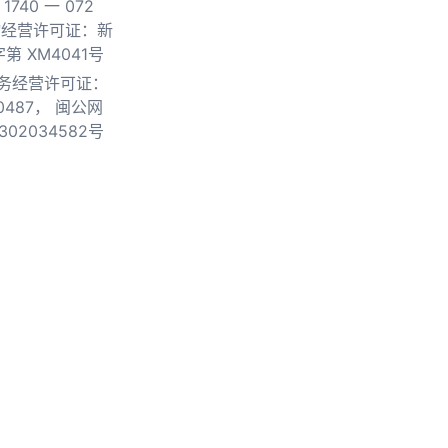
740 一 072
物经营许可证：新
第 XM4041号
务经营许可证：
0487，
闽公网
302034582号