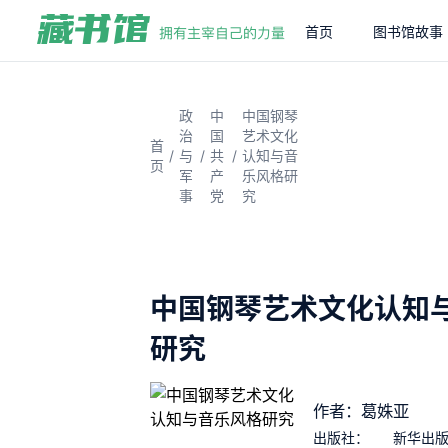
首页
图书馆故事
政
中
中国钢琴
治
国
艺术文化
首
/
/
/
与
共
认知与音
页
军
产
乐风格研
事
党
究
中国钢琴艺术文化认知
研究
作者：葛姝亚
出版社：
新华出