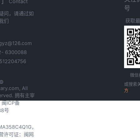
们
Contact
号
疑问，请通过如
获取
我们
yz@126.com
- 6300088
12204756
微信
 ©
或搜索
ary.com, All
方
served. 拥有主宰
.
闽ICP备
38号
0MA358C4Q1G，
营许可证：闽网