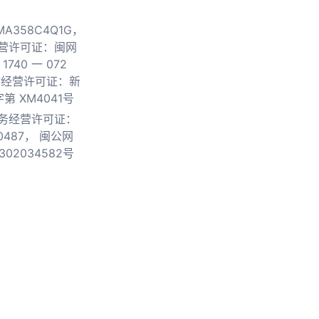
0MA358C4Q1G，
营许可证：闽网
740 一 072
物经营许可证：新
第 XM4041号
务经营许可证：
0487，
闽公网
302034582号