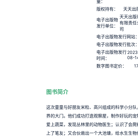
量：
版权持有：
天天出
天天出版
电子出版物
有限责任
发行单位：
司
电子出版物发行网站
电子出版物发行批次
电子出版物发行
2023
08-1
时间：
1
数字图书定价：
图书简介
这次童童与好朋友米粒、高兴组成的科学小分队
界的大门。他们成功打造观察屋，制作好玩的宠
爱上蔬菜，发现丛林里的动物医生；认识了会爬树
上了笔友；又合伙凿出一个大池塘，给水生生物