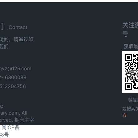
关注
们
Contact
号
疑问，请通过如
获取
我们
yz@126.com
- 6300088
12204756
微信
 ©
或搜索
ary.com, All
方
served. 拥有主宰
.
闽ICP备
38号