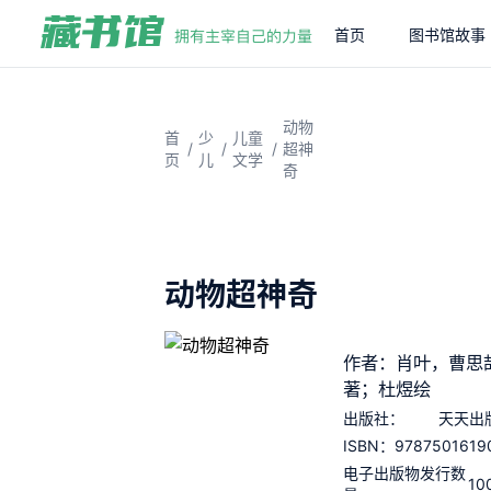
首页
图书馆故事
动物
首
少
儿童
/
/
/
超神
页
儿
文学
奇
动物超神奇
作者：肖叶，曹思
著；杜煜绘
出版社：
天天出
9787501619
ISBN：
电子出版物发行数
10