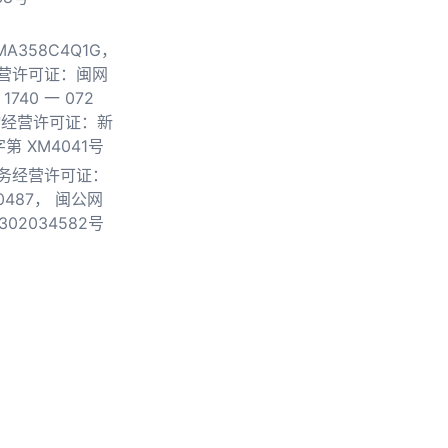
0MA358C4Q1G，
营许可证：闽网
740 一 072
物经营许可证：新
第 XM4041号
务经营许可证：
0487，
闽公网
302034582号