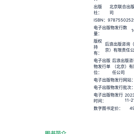
出版
北京联合出
社：
司
9787550252
ISBN：
电子出版物发行数
1
量：
版权
后浪出版咨询
持
京）有限责任
有：
电子出版
后浪出版咨
物发行单
（北京）有
位：
任公司
电子出版物发行网站
电子出版物发行批次
电子出版物发行
202
11-2
时间：
4
数字图书定价：
图书简介