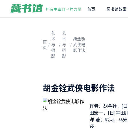
首页
图书馆故事
艺
艺
术
术
胡金铨
首
/
/
/
与
与
武侠电
页
摄
摄
影作法
影
影
胡金铨武侠电影作法
作者：胡金铨，[日
田宏一，[日]宇田
洋 著；厉河，马宋
译