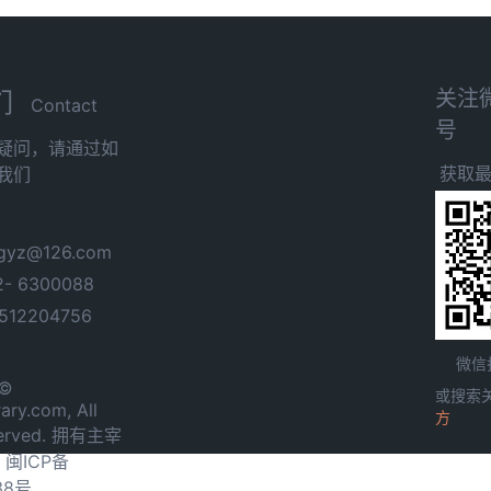
关注
们
Contact
号
疑问，请通过如
获取
我们
yz@126.com
- 6300088
12204756
微信
 ©
或搜索
ary.com, All
方
served. 拥有主宰
.
闽ICP备
38号