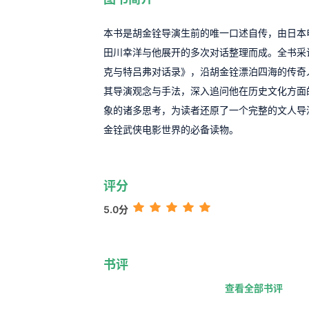
本书是胡金铨导演生前的唯一口述自传，由日本
田川幸洋与他展开的多次对话整理而成。全书采
克与特吕弗对话录》，沿胡金铨漂泊四海的传奇
其导演观念与手法，深入追问他在历史文化方面
象的诸多思考，为读者还原了一个完整的文人导
金铨武侠电影世界的必备读物。
评分
5.0分
书评
查看全部书评