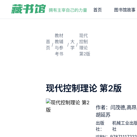
首页
图书馆故事
教材
现代
首
教辅
大
控制
/
/
/
页
与参
学
理论
考书
第2版
现代控制理论 第2版
作者：闫茂德,高昂
胡延苏
出版
机械工业出
社：
社
97871117222
ISBN：