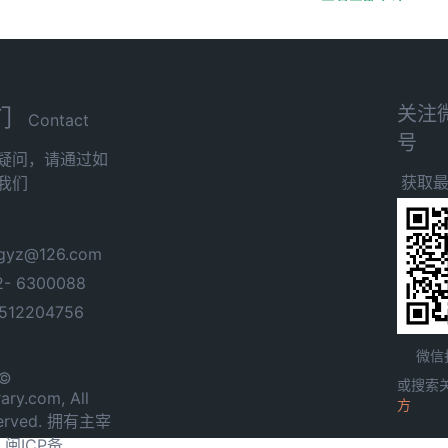
关注
们
Contact
号
疑问，请通过如
获取
我们
yz@126.com
- 6300088
12204756
微信
 ©
或搜索
ary.com, All
方
served. 拥有主宰
.
闽ICP备