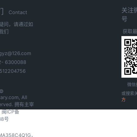
关注
们
Contact
号
疑问，请通过如
获取
我们
yz@126.com
- 6300088
12204756
微信
 ©
或搜索
ary.com, All
方
served. 拥有主宰
.
闽ICP备
38号
0MA358C4Q1G，