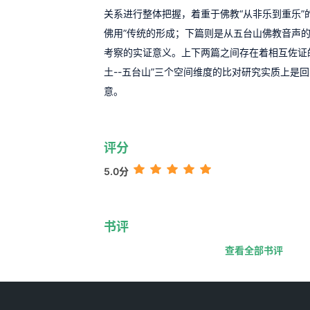
关系进行整体把握，着重于佛教“从非乐到重乐”
佛用”传统的形成；下篇则是从五台山佛教音声
考察的实证意义。上下两篇之间存在着相互佐证的
土--五台山”三个空间维度的比对研究实质上是
意。
评分
5.0分
书评
查看全部书评