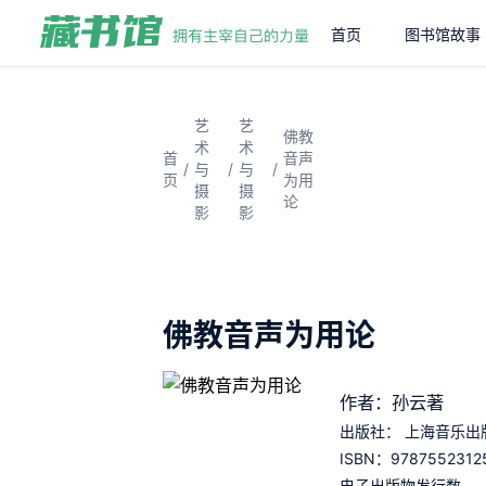
首页
图书馆故事
艺
艺
佛教
术
术
首
音声
/
/
/
与
与
页
为用
摄
摄
论
影
影
佛教音声为用论
作者：孙云著
出版社：
上海音乐出
9787552312
ISBN：
电子出版物发行数