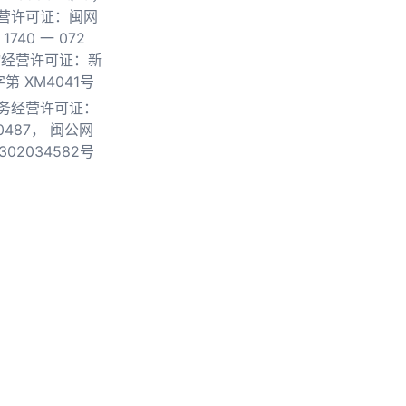
营许可证：闽网
740 一 072
物经营许可证：新
第 XM4041号
务经营许可证：
0487，
闽公网
302034582号