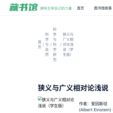
首页
图书馆故事
科
科
学
狭义与
学
与
广义相
首
/
/
/
与
科
对论浅
页
自
学
说（学
然
研
生版）
究
狭义与广义相对论浅说
作者：爱因斯坦
(Albert Einstein)