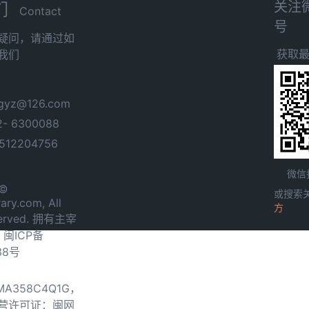
关注
们
Contact
号
疑问，请通过如
获取
我们
yz@126.com
- 6300088
12204756
微信
 ©
或搜索
ary.com, All
方
served. 拥有主宰
.
闽ICP备
38号
0MA358C4Q1G，
营许可证：闽网