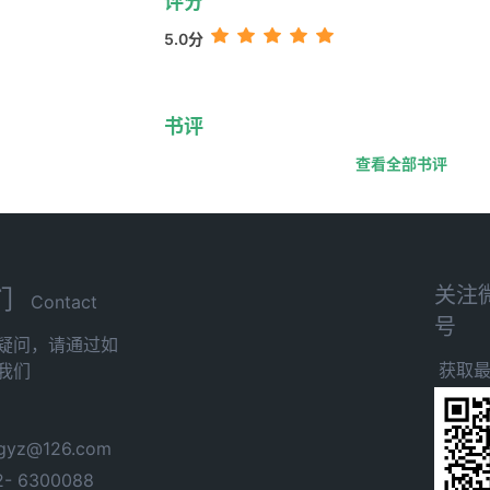
评分
5.0分
书评
查看全部书评
关注
们
Contact
号
疑问，请通过如
获取
我们
yz@126.com
- 6300088