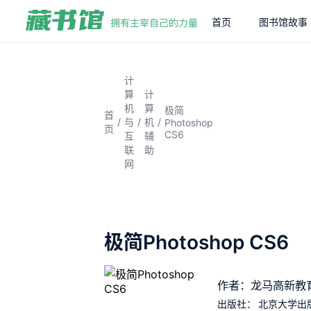
首页
图书馆故事
计
算
计
机
算
极简
首
/
/
/
与
机
Photoshop
页
CS6
互
辅
联
助
网
极简Photoshop CS6
作者：龙马高新教
出版社：
北京大学出