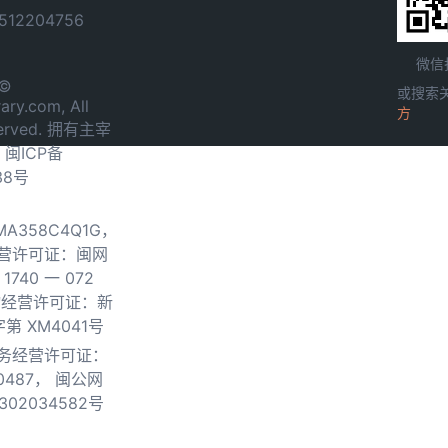
12204756
微信
 ©
或搜索
ary.com, All
方
served. 拥有主宰
.
闽ICP备
38号
0MA358C4Q1G，
营许可证：闽网
740 一 072
物经营许可证：新
第 XM4041号
务经营许可证：
0487，
闽公网
302034582号