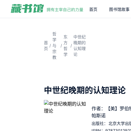
首页
图书馆故事
哲
东
中世纪
学
首
方
晚期的
/
/
/
与
页
哲
认知理
宗
学
论
教
中世纪晚期的认知理论
作者：【美】罗伯特
帕斯诺
出版社：
北京大学出
9787301292
ISBN：