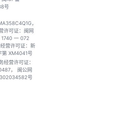
38号
0MA358C4Q1G，
营许可证：闽网
740 一 072
物经营许可证：新
第 XM4041号
务经营许可证：
0487，
闽公网
302034582号