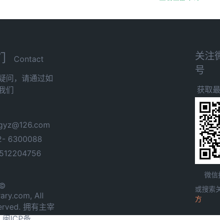
关注
们
Contact
号
疑问，请通过如
获取
我们
yz@126.com
- 6300088
12204756
微信
 ©
或搜索
ary.com, All
方
served. 拥有主宰
.
闽ICP备