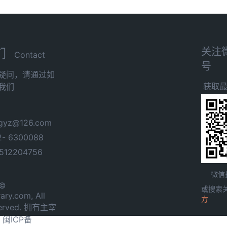
关注
们
Contact
号
疑问，请通过如
获取
我们
yz@126.com
- 6300088
12204756
微信
 ©
或搜索
ary.com, All
方
served. 拥有主宰
.
闽ICP备