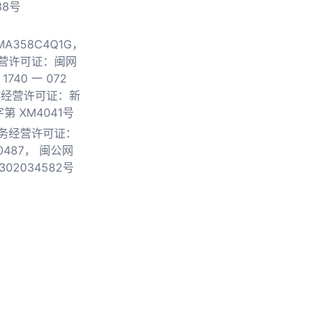
38号
0MA358C4Q1G，
营许可证：闽网
740 一 072
物经营许可证：新
第 XM4041号
务经营许可证：
0487，
闽公网
302034582号