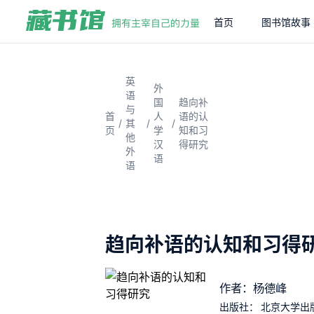
首页
图书馆故事
英
外
语
国
趋向补
与
首
人
语的认
/
/
/
其
页
学
知和习
他
汉
得研究
外
语
语
趋向补语的认知和习得
作者：杨德峰
出版社：
北京大学出