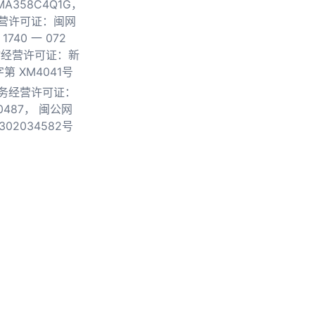
0MA358C4Q1G，
营许可证：闽网
740 一 072
物经营许可证：新
第 XM4041号
务经营许可证：
0487，
闽公网
302034582号