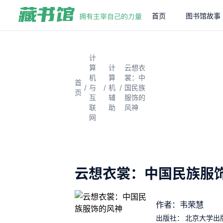
首页
图书馆故事
计
算
计
云想衣
机
算
裳：中
首
/
/
/
与
机
国民族
页
互
辅
服饰的
联
助
风神
网
云想衣裳：中国民族服
作者：韦荣慧
出版社：
北京大学出