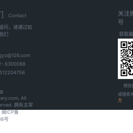
关注
们
Contact
号
疑问，请通过如
获取
我们
yz@126.com
- 6300088
12204756
微信
 ©
或搜索
ary.com, All
方
served. 拥有主宰
.
闽ICP备
38号