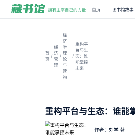
首页
图书馆故事
经
济
重构平
经
学
台与生
首
济
理
/
/
/
态：谁
页
管
论
能掌控
理
与
未来
读
物
重构平台与生态：谁能
作者：刘学 著