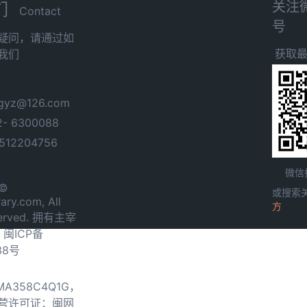
关注
们
Contact
号
疑问，请通过如
获取
我们
yz@126.com
- 6300088
12204756
微信
 ©
或搜索
ary.com, All
方
served. 拥有主宰
.
闽ICP备
38号
0MA358C4Q1G，
营许可证：闽网