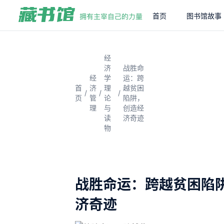
首页
图书馆故事
经
济
战胜命
经
学
运：跨
首
济
理
越贫困
/
/
/
页
管
论
陷阱，
理
与
创造经
读
济奇迹
物
战胜命运：跨越贫困陷
济奇迹