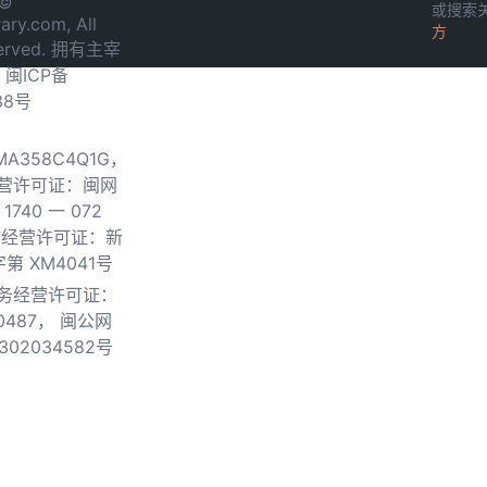
 ©
或搜索
ary.com, All
方
served. 拥有主宰
.
闽ICP备
38号
0MA358C4Q1G，
营许可证：闽网
740 一 072
物经营许可证：新
第 XM4041号
务经营许可证：
0487，
闽公网
302034582号