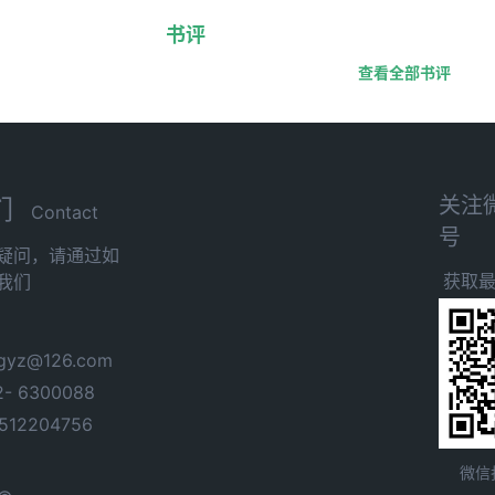
书评
查看全部书评
关注
们
Contact
号
疑问，请通过如
获取
我们
yz@126.com
- 6300088
12204756
微信