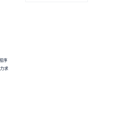
程序
，力求