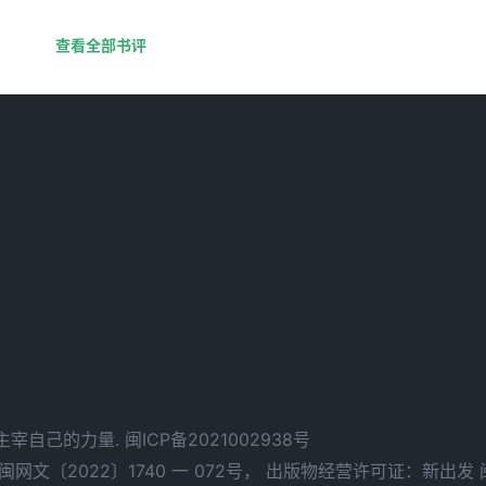
查看全部书评
d. 拥有主宰自己的力量.
闽ICP备2021002938号
文〔2022〕1740 一 072号，
出版物经营许可证：新出发 