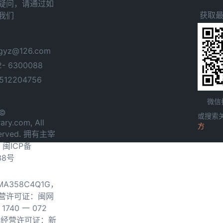
疑问，请通过如
获取
我们
yz@126.com
- 6300088
12204756
微信
 ©
或搜索
ary.com, All
方
served. 拥有主宰
.
闽ICP备
38号
0MA358C4Q1G，
营许可证：闽网
740 一 072
物经营许可证：新