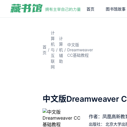
首页
图书馆故事
计
算
计
机
算
中文版
首
/
/
/
Dreamweaver
与
机
页
CC基础教程
互
辅
联
助
网
中文版Dreamweaver
作者：凤凰高新教
出版社：
北京大学出