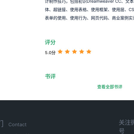
计制作技巧，包括初识Dreamweaver CC、
体、超链接、使用表格、使用框架、使用层、C
表单的使用、使用行为、网页代码、商业案例实
评分
5.0分
书评
查看全部书评
关注
们
Contact
号