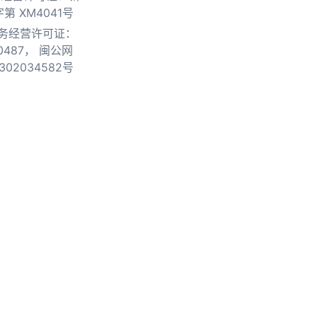
第 XM4041号
务经营许可证：
0487，
闽公网
302034582号