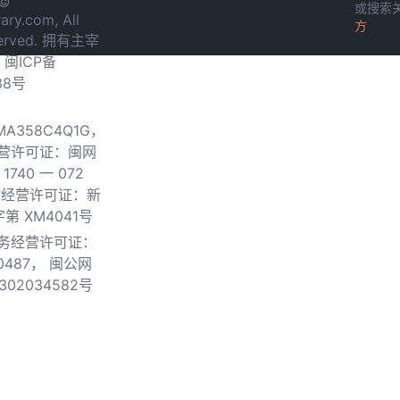
 ©
或搜索
ary.com, All
方
served. 拥有主宰
.
闽ICP备
38号
0MA358C4Q1G，
营许可证：闽网
740 一 072
物经营许可证：新
第 XM4041号
务经营许可证：
0487，
闽公网
302034582号