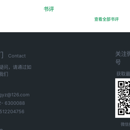
书评
查看全部书评
关注
们
Contact
号
疑问，请通过如
获取
我们
yz@126.com
- 6300088
12204756
微信