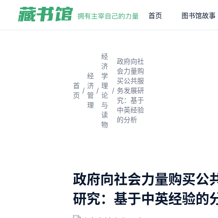
首页
图书馆故事
经
政府向社
济
会力量购
经
学
买公共服
首
济
理
/
/
/
务发展研
页
管
论
究：基于
理
与
中英经验
读
的分析
物
政府向社会力量购买公
研究：基于中英经验的