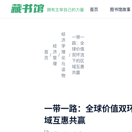
首页
图书馆故事
经
一带一
济
路：全
经
学
球价值
首
济
理
/
/
/
双环流
页
管
论
下的区
理
与
域互惠
读
共赢
物
一带一路：全球价值双
域互惠共赢