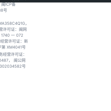
.
闽ICP备
38号
0MA358C4Q1G，
营许可证：闽网
740 一 072
物经营许可证：新
第 XM4041号
务经营许可证：
0487，
闽公网
302034582号