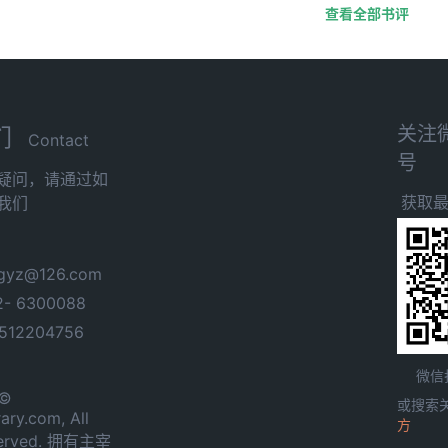
查看全部书评
关注
们
Contact
号
疑问，请通过如
获取
我们
yz@126.com
- 6300088
12204756
微信
 ©
或搜索
ary.com, All
方
served. 拥有主宰