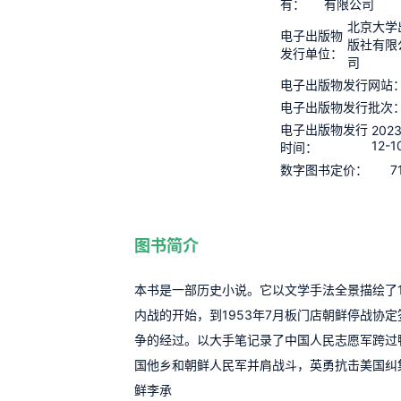
有：
有限公司
北京大学
电子出版物
版社有限
发行单位：
司
电子出版物发行网站
电子出版物发行批次
电子出版物发行
2023
12-1
时间：
7
数字图书定价：
图书简介
本书是一部历史小说。它以文学手法全景描绘了1
内战的开始，到1953年7月板门店朝鲜停战协
争的经过。以大手笔记录了中国人民志愿军跨过
国他乡和朝鲜人民军并肩战斗，英勇抗击美国纠集
鲜李承