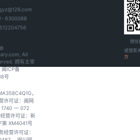
yz@126.com
- 6300088
12204756
微信
 ©
或搜索
ary.com, All
方
served. 拥有主宰
.
闽ICP备
38号
0MA358C4Q1G，
营许可证：闽网
740 一 072
物经营许可证：新
第 XM4041号
务经营许可证：
0487，
闽公网