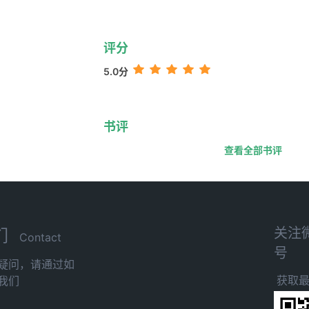
评分
5.0分
书评
查看全部书评
关注
们
Contact
号
疑问，请通过如
获取
我们