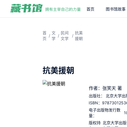
首页
图书馆故事
首
文
民间
抗美
/
/
/
页
学
文学
援朝
抗美援朝
作者：张笑天 著
出版社：
北京大学出
9787301253
ISBN：
电子出版物发行数
1
量：
版权持
北京大学出版