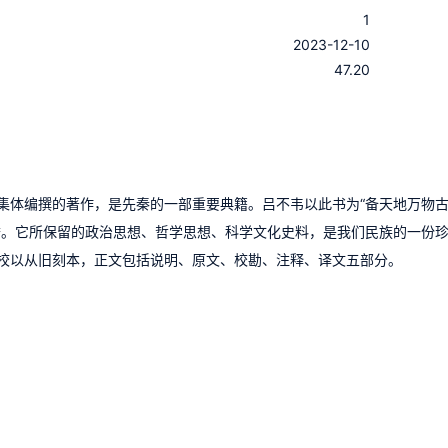
1
：
2023-12-10
：
47.20
集体编撰的著作，是先秦的一部重要典籍。吕不韦以此书为“备天地万物
誉。它所保留的政治思想、哲学思想、科学文化史料，是我们民族的一份
校以从旧刻本，正文包括说明、原文、校勘、注释、译文五部分。