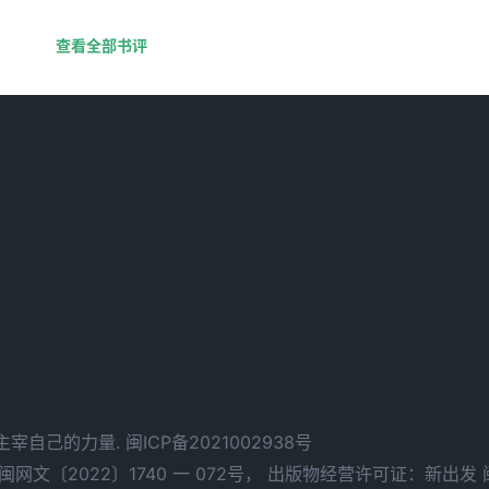
查看全部书评
d. 拥有主宰自己的力量.
闽ICP备2021002938号
文〔2022〕1740 一 072号，
出版物经营许可证：新出发 