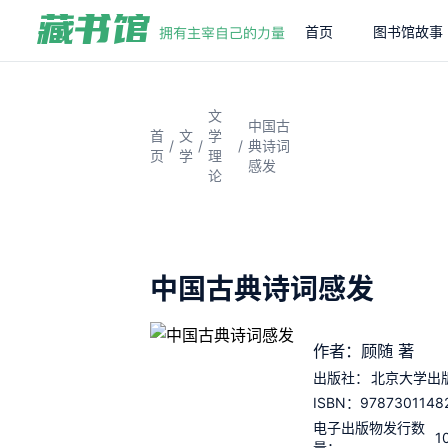
首页
图书馆故事
文
中国古
首
文
学
/
/
/
典诗词
页
学
理
感发
论
中国古典诗词感发
作者：顾随 著
出版社：
北京大学出
9787301148
ISBN：
电子出版物发行数
1
量：