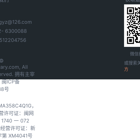
yz@126.com
- 6300088
12204756
微信
 ©
或搜索
ary.com, All
方
served. 拥有主宰
.
闽ICP备
38号
0MA358C4Q1G，
营许可证：闽网
740 一 072
物经营许可证：新
第 XM4041号