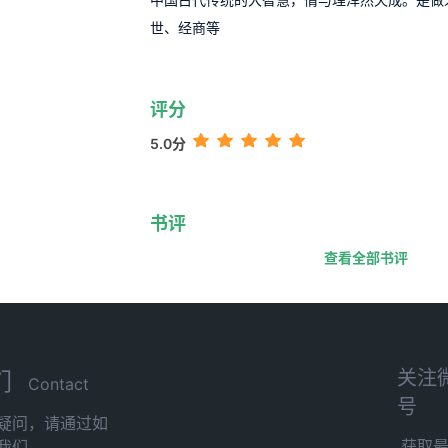
世、经商等
评分
5.0分
书评
查看全部书评
关注
们
Contact
号
疑问，请通过如
获取
我们