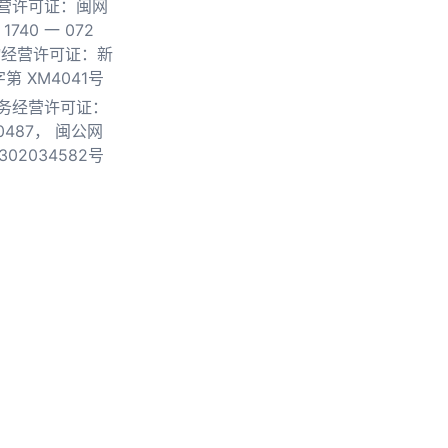
营许可证：闽网
740 一 072
物经营许可证：新
第 XM4041号
务经营许可证：
0487，
闽公网
302034582号