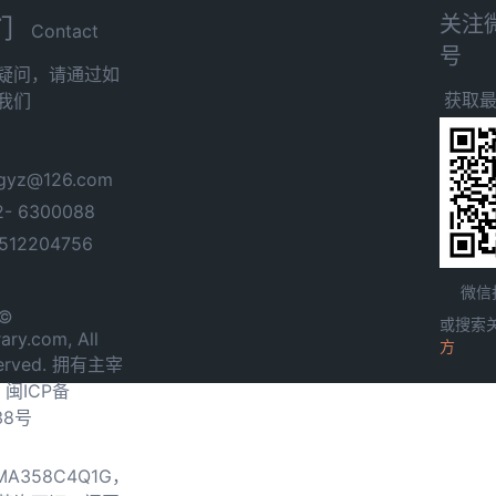
关注
们
Contact
号
疑问，请通过如
获取
我们
yz@126.com
- 6300088
12204756
微信
 ©
或搜索
ary.com, All
方
served. 拥有主宰
.
闽ICP备
38号
0MA358C4Q1G，