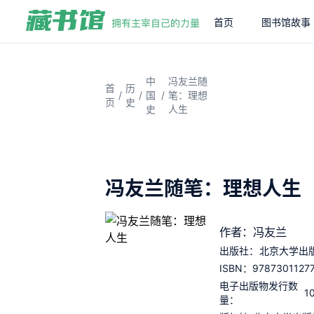
首页
图书馆故事
中
冯友兰随
首
历
/
/
/
国
笔：理想
页
史
史
人生
冯友兰随笔：理想人生
作者：冯友兰
出版社：
北京大学出
9787301127
ISBN：
电子出版物发行数
1
量：