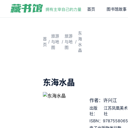
首页
图书馆故事
东
旅游
旅游
首
海
/
/
/
与地
与地
页
水
图
图
晶
东海水晶
作者：许兴江
出版
江苏凤凰美术
社：
社
978755806
ISBN：
电子出版物发行数