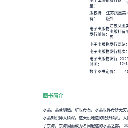
量：
版权持
江苏凤凰美
有：
版社
江苏凤凰
电子出版物
出版社有
发行单位：
司
电子出版物发行网站
电子出版物发行批次
电子出版物发行
202
12-1
时间：
4
数字图书定价：
图书简介
水晶，晶莹剔透，旷世奇石，水晶世界奇妙无穷
水晶知识博大精深。这天设地造的绝妙精灵，大
了东海，东海因而成为名闻遐迩的水晶之都。 