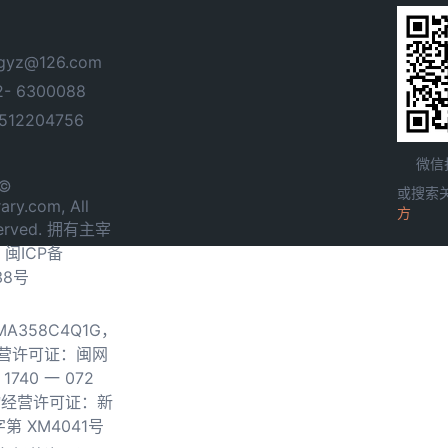
yz@126.com
- 6300088
12204756
微信
 ©
或搜索
ary.com, All
方
served. 拥有主宰
.
闽ICP备
38号
0MA358C4Q1G，
营许可证：闽网
740 一 072
物经营许可证：新
第 XM4041号