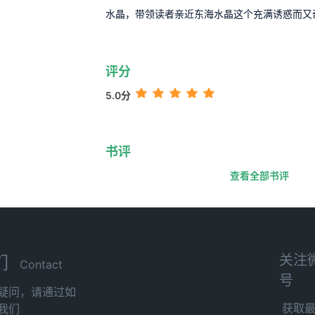
水晶，带领读者亲近东海水晶这个充满诱惑而又
评分
5.0分
书评
查看全部书评
关注
们
Contact
号
疑问，请通过如
获取
我们