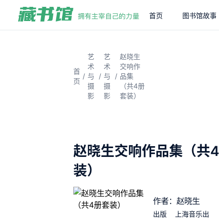
首页
图书馆故事
艺
艺
赵晓生
术
术
交响作
首
/
/
/
与
与
品集
页
摄
摄
（共4册
影
影
套装）
赵晓生交响作品集（共
装）
作者：赵晓生
出版
上海音乐出