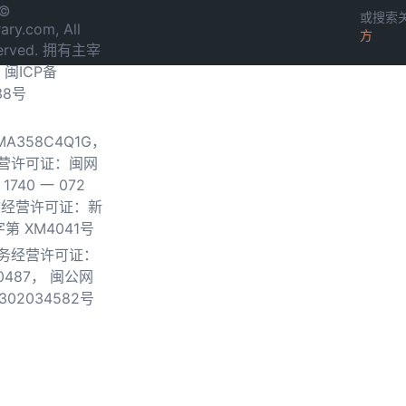
 ©
或搜索
ary.com, All
方
served. 拥有主宰
.
闽ICP备
38号
0MA358C4Q1G，
营许可证：闽网
740 一 072
物经营许可证：新
第 XM4041号
务经营许可证：
0487，
闽公网
302034582号