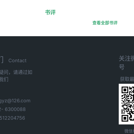
书评
查看全部书评
关注
们
Contact
号
疑问，请通过如
获取
我们
yz@126.com
- 6300088
12204756
微信