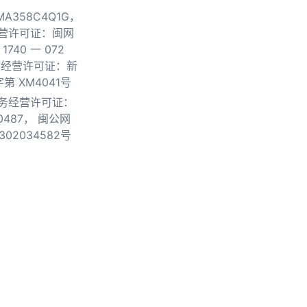
0MA358C4Q1G，
营许可证：闽网
740 一 072
物经营许可证：新
第 XM4041号
务经营许可证：
0487，
闽公网
302034582号