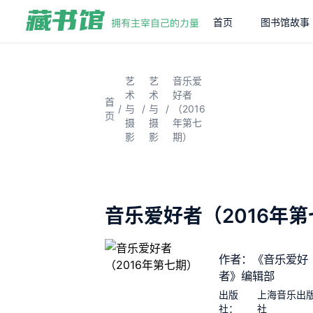
首页
图书馆故事
艺
艺
音乐爱
术
术
好者
首
/
/
/
与
与
（2016
页
摄
摄
年第七
影
影
期）
音乐爱好者（2016年
作者：《音乐爱好
者》编辑部
出版
上海音乐出
社：
社