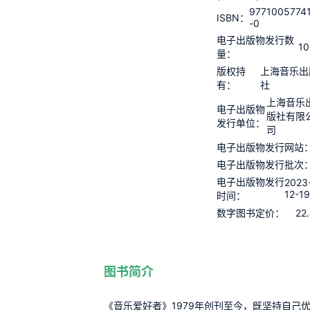
9771005774
ISBN：
-0
电子出版物发行数
10
量：
版权持
上海音乐出
有：
社
上海音乐
电子出版物
版社有限
发行单位：
司
电子出版物发行网站
电子出版物发行批次
电子出版物发行
2023
12-1
时间：
22
数字图书定价：
图书简介
《音乐爱好者》1979年创刊至今，既坚持自己