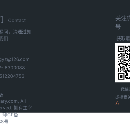
关注
们
Contact
号
疑问，请通过如
获取
我们
yz@126.com
- 6300088
12204756
微信
 ©
或搜索
ary.com, All
方
served. 拥有主宰
.
闽ICP备
38号