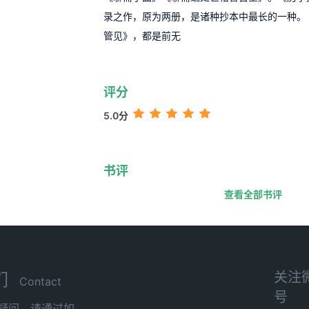
录之作，原为两册，是诸种抄本中最长的一种。
管见》，都是前无
评分
5.0分
书评
查看全部书评
关注
们
Contact
号
疑问，请通过如