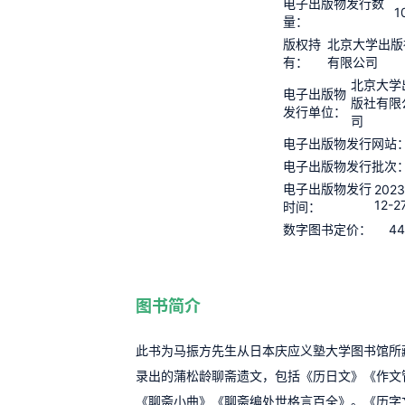
电子出版物发行数
1
量：
版权持
北京大学出版
有：
有限公司
北京大学
电子出版物
版社有限
发行单位：
司
电子出版物发行网站
电子出版物发行批次
电子出版物发行
2023
12-2
时间：
44
数字图书定价：
图书简介
此书为马振方先生从日本庆应义塾大学图书馆所
录出的蒲松龄聊斋遗文，包括《历日文》《作文
《聊斋小曲》《聊斋编处世格言百全》。《历字