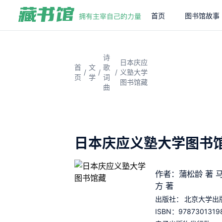
首页
图书馆故事
诗
日本庆应
首
文
歌
/
/
/
义塾大学
页
学
词
图书馆藏
曲
日本庆应义塾大学图书
作者：蒲松龄 著 
方 著
出版社：
北京大学出
9787301319
ISBN：