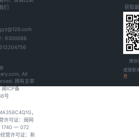
获取
我们
yz@126.com
- 6300088
12204756
微信
 ©
或搜索
ary.com, All
方
served. 拥有主宰
.
闽ICP备
38号
0MA358C4Q1G，
营许可证：闽网
740 一 072
物经营许可证：新