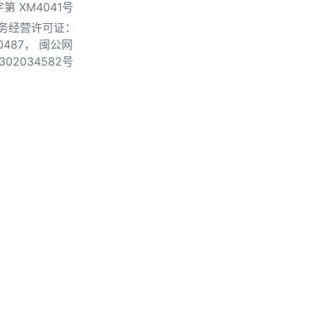
第 XM4041号
务经营许可证：
0487，
闽公网
302034582号