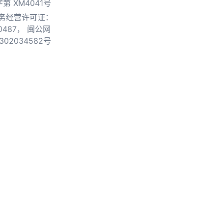
第 XM4041号
务经营许可证：
0487，
闽公网
302034582号