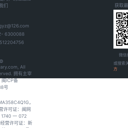
获取
我们
yz@126.com
- 6300088
12204756
微信
 ©
或搜索
ary.com, All
方
served. 拥有主宰
.
闽ICP备
38号
0MA358C4Q1G，
营许可证：闽网
740 一 072
物经营许可证：新