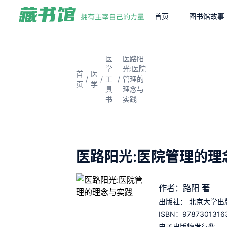
首页
图书馆故事
医
医路阳
学
光:医院
首
医
/
/
/
工
管理的
页
学
具
理念与
书
实践
医路阳光:医院管理的理
作者：路阳 著
出版社：
北京大学出
9787301316
ISBN：
电子出版物发行数