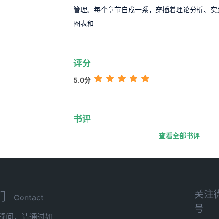
管理。每个章节自成一系，穿插着理论分析、实
图表和
评分
5.0分
书评
查看全部书评
关注
们
Contact
号
疑问，请通过如