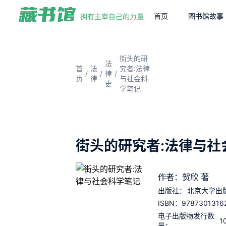
首页
图书馆故事
街头的研
法
首
法
究者:法律
/
/
/
律
页
律
与社会科
史
学笔记
街头的研究者:法律与社
作者：贺欣 著
出版社：
北京大学出
9787301316
ISBN：
电子出版物发行数
1
量：