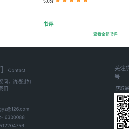
5.0分
书评
查看全部书评
关注
们
Contact
号
疑问，请通过如
获取
我们
yz@126.com
- 6300088
12204756