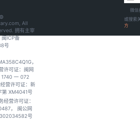
微信
 ©
或搜索
ary.com, All
方
served. 拥有主宰
.
闽ICP备
38号
0MA358C4Q1G，
营许可证：闽网
740 一 072
物经营许可证：新
第 XM4041号
务经营许可证：
0487，
闽公网
302034582号