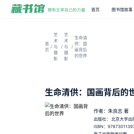
首页
图书馆故事
艺
艺
生命清
术
术
首
供：国
/
/
/
与
与
页
画背后
摄
摄
的世界
影
影
生命清供：国画背后的
作者：朱良志 著
出版社：
北京大学出
9787301139
ISBN：
电子出版物发行数