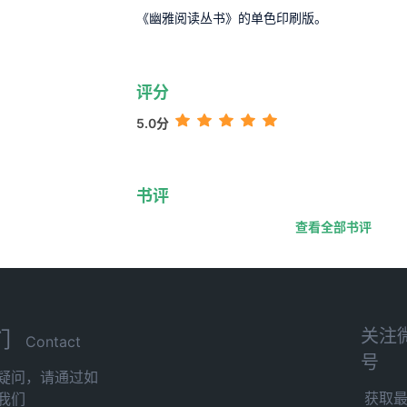
《幽雅阅读丛书》的单色印刷版。
评分
5.0分
书评
查看全部书评
关注
们
Contact
号
疑问，请通过如
获取
我们