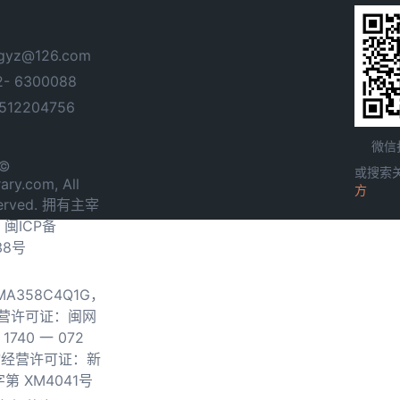
yz@126.com
- 6300088
12204756
微信
 ©
或搜索
ary.com, All
方
served. 拥有主宰
.
闽ICP备
38号
0MA358C4Q1G，
营许可证：闽网
740 一 072
物经营许可证：新
第 XM4041号