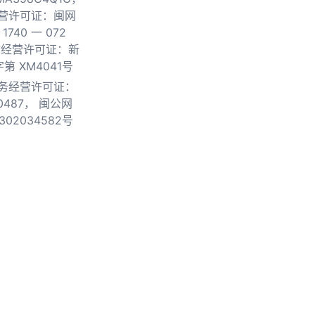
营许可证：闽网
740 一 072
物经营许可证：新
第 XM4041号
务经营许可证：
0487，
闽公网
302034582号