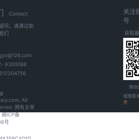
关注
们
Contact
号
疑问，请通过如
获取
我们
yz@126.com
- 6300088
12204756
微信
 ©
或搜索
ary.com, All
方
served. 拥有主宰
.
闽ICP备
38号
0MA358C4Q1G，