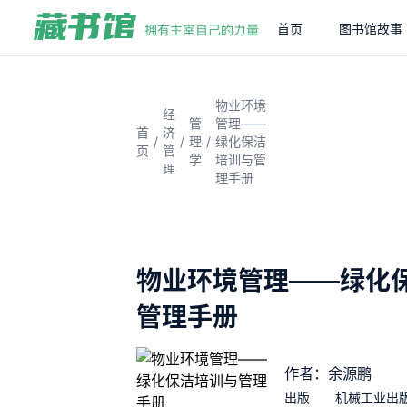
首页
图书馆故事
物业环境
经
管
管理——
首
济
/
/
/
理
绿化保洁
页
管
学
培训与管
理
理手册
物业环境管理——绿化
管理手册
作者：余源鹏
出版
机械工业出