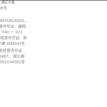
.
闽ICP备
38号
0MA358C4Q1G，
营许可证：闽网
740 一 072
物经营许可证：新
第 XM4041号
务经营许可证：
0487，
闽公网
302034582号