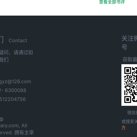
查看全部书评
关注
们
Contact
号
疑问，请通过如
获取
我们
yz@126.com
- 6300088
12204756
微信
 ©
或搜索
ary.com, All
方
served. 拥有主宰