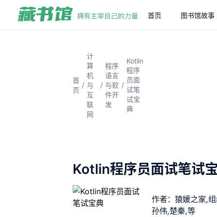
首页
图书馆故事
计
Kotlin
算
程序
程序
机
语言
员面
首
/
/
/
与
与软
试笔
页
互
件开
试宝
联
发
典
网
Kotlin程序员面试笔试
作者：猿媛之家,组
孙伟,楚秦,等