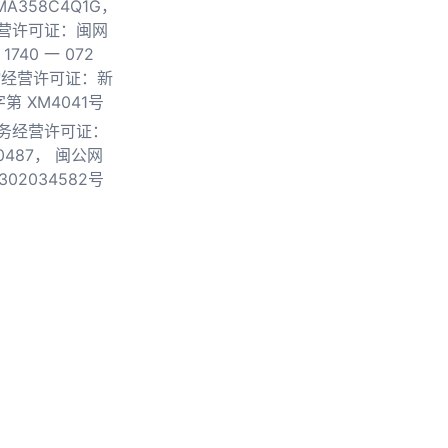
0MA358C4Q1G，
营许可证：闽网
740 一 072
物经营许可证：新
第 XM4041号
务经营许可证：
0487，
闽公网
302034582号