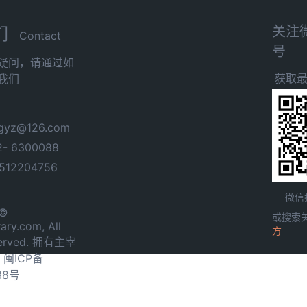
关注
们
Contact
号
疑问，请通过如
获取
我们
yz@126.com
- 6300088
12204756
微信
 ©
或搜索
ary.com, All
方
served. 拥有主宰
.
闽ICP备
38号