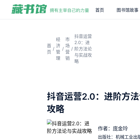
首页
图书馆故事
抖音运营
经
市
2.0：进
首
济
场
/
/
/
阶方法论
页
管
营
与实战攻
理
销
略
抖音运营2.0：进阶方
攻略
作者：庞金玲
出版社：
机械工业出