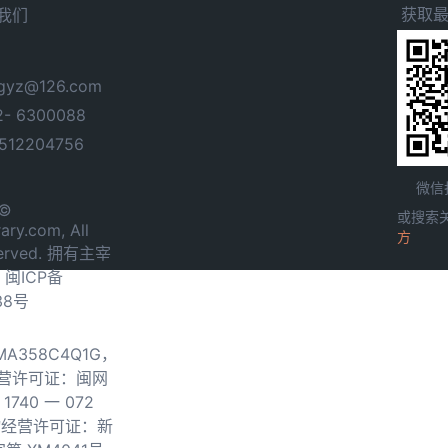
获取
我们
yz@126.com
- 6300088
12204756
微信
 ©
或搜索
ary.com, All
方
served. 拥有主宰
.
闽ICP备
38号
0MA358C4Q1G，
营许可证：闽网
740 一 072
物经营许可证：新