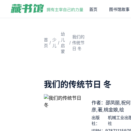
首页
图书馆故事
幼
我们的
首
少
儿
/
/
/
传统节
页
儿
启
日 冬
蒙
我们的传统节日 冬
作者：邵凤丽,祝何
彦,著,桃金娘,绘
出版
机械工业出
社：
社
9787111597
ISBN：