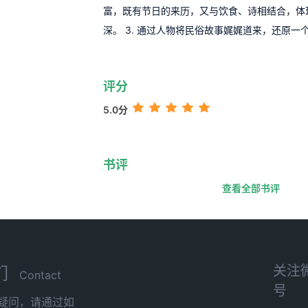
富，既有节日的来历，又与饮食、诗相结合，体
深。 3. 通过人物将民俗故事娓娓道来，还原一
评分
5.0分
书评
查看全部书评
关注
们
Contact
号
疑问，请通过如