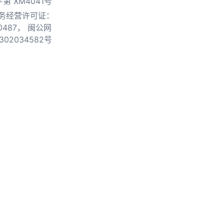
第 XM4041号
务经营许可证：
0487，
闽公网
302034582号