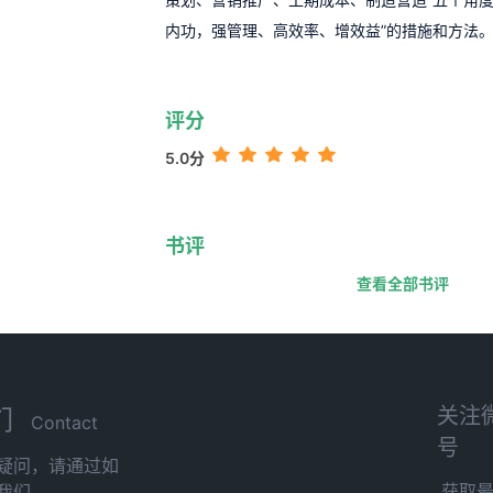
内功，强管理、高效率、增效益”的措施和方法
评分
5.0分
书评
查看全部书评
关注
们
Contact
号
疑问，请通过如
获取
我们