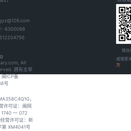
yz@126.com
- 6300088
12204756
微信
 ©
或搜索
ary.com, All
方
served. 拥有主宰
.
闽ICP备
38号
0MA358C4Q1G，
营许可证：闽网
740 一 072
物经营许可证：新
第 XM4041号