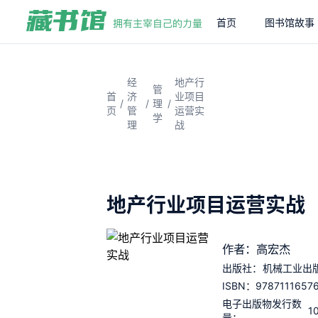
首页
图书馆故事
经
地产行
管
首
济
业项目
/
/
/
理
页
管
运营实
学
理
战
地产行业项目运营实战
作者：高宏杰
出版社：
机械工业出
9787111657
ISBN：
电子出版物发行数
1
量：