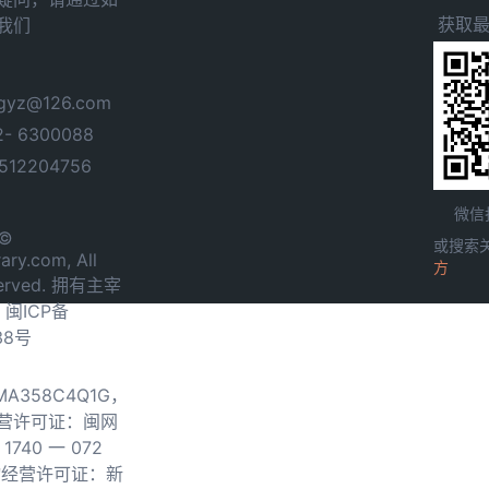
获取
我们
yz@126.com
- 6300088
12204756
微信
 ©
或搜索
ary.com, All
方
served. 拥有主宰
.
闽ICP备
38号
0MA358C4Q1G，
营许可证：闽网
740 一 072
物经营许可证：新