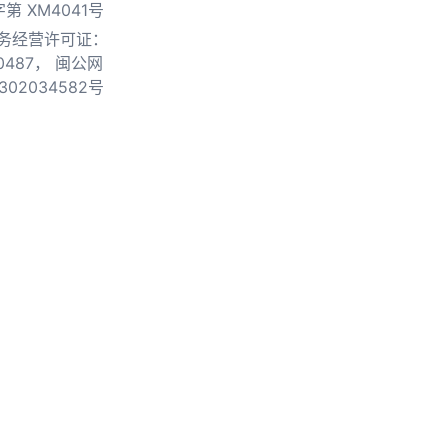
第 XM4041号
务经营许可证：
0487，
闽公网
302034582号