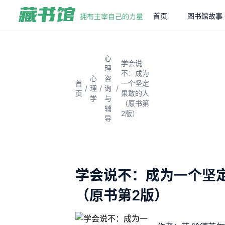
首页
图书馆故事
心
学会说
理
不：成为
心
咨
首
一个坚定
/
/
/
理
询
页
果敢的人
学
与
（原书第
辅
2版）
导
学会说不：成为一个坚
（原书第2版）