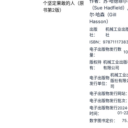
作者：苏·哈德菲尔
（Sue Hadfield）
尔·哈森（Gill
Hasson）
出版
机械工业出
社：
社
9787111738
ISBN：
电子出版物发行数
1
量：
版权持
机械工业出版
有：
有限公司
机械工业
电子出版物
版社有限
发行单位：
司
电子出版物发行网站
电子出版物发行批次
电子出版物发行
2024
01-2
时间：
75
数字图书定价：