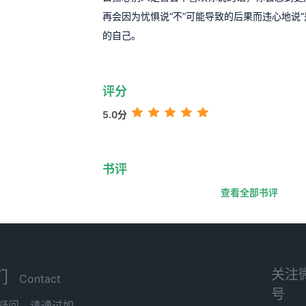
再会因为忧惧说“不”可能导致的后果而违心地说“
的自己。
评分
5.0分
书评
查看全部书评
关注
们
Contact
号
疑问，请通过如