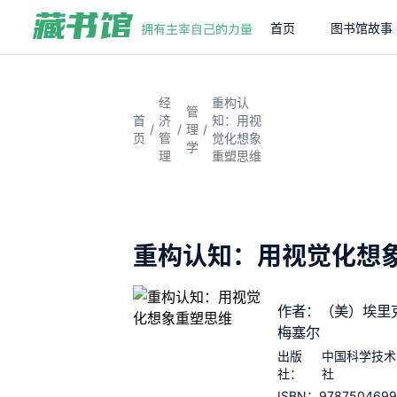
首页
图书馆故事
经
重构认
管
首
济
知：用视
/
/
/
理
页
管
觉化想象
学
理
重塑思维
重构认知：用视觉化想
作者：（美）埃里克
梅塞尔
出版
中国科学技术
社：
社
978750469
ISBN：