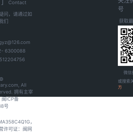
关注
们
Contact
号
疑问，请通过如
获取
我们
yz@126.com
- 6300088
12204756
微信
 ©
或搜索
ary.com, All
方
served. 拥有主宰
.
闽ICP备
38号
0MA358C4Q1G，
营许可证：闽网