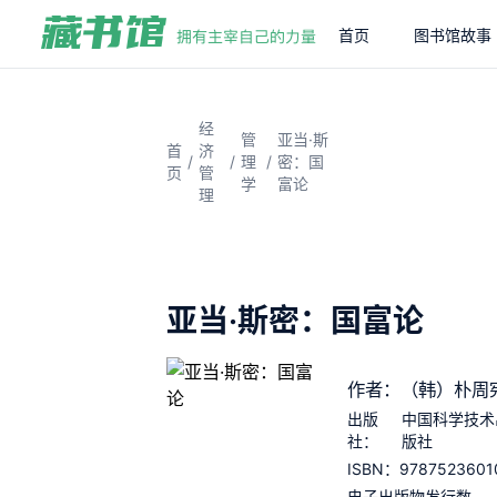
首页
图书馆故事
经
管
亚当·斯
首
济
/
/
/
理
密：国
页
管
学
富论
理
亚当·斯密：国富论
作者：（韩）朴周
出版
中国科学技术
社：
版社
9787523601
ISBN：
电子出版物发行数