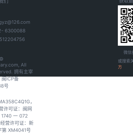
获取
我们
yz@126.com
- 6300088
12204756
微信
 ©
或搜索
ary.com, All
方
served. 拥有主宰
.
闽ICP备
38号
0MA358C4Q1G，
营许可证：闽网
740 一 072
物经营许可证：新
第 XM4041号