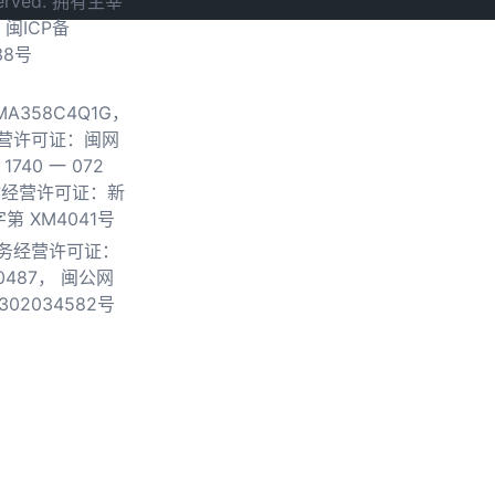
served. 拥有主宰
.
闽ICP备
38号
0MA358C4Q1G，
营许可证：闽网
740 一 072
物经营许可证：新
第 XM4041号
务经营许可证：
0487，
闽公网
302034582号