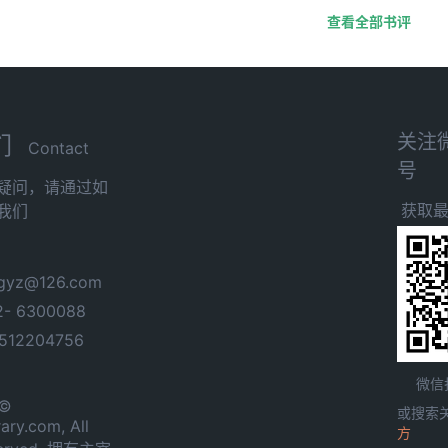
查看全部书评
关注
们
Contact
号
疑问，请通过如
获取
我们
yz@126.com
- 6300088
12204756
微信
 ©
或搜索
ary.com, All
方