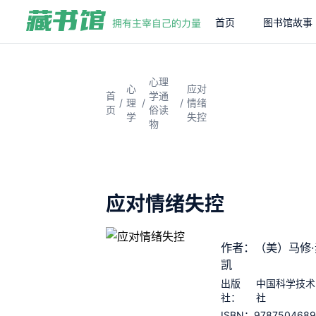
首页
图书馆故事
心理
心
应对
首
学通
/
/
/
理
情绪
页
俗读
学
失控
物
应对情绪失控
作者：（美）马修·
凯
出版
中国科学技术
社：
社
978750468
ISBN：