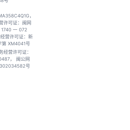
38号
0MA358C4Q1G，
营许可证：闽网
740 一 072
物经营许可证：新
第 XM4041号
务经营许可证：
0487，
闽公网
302034582号