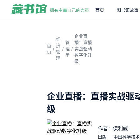
首页
图书馆故事
企业直
经
管
播：直播
首
济
/
/
/
理
实战驱动
页
管
学
数字化升
理
级
企业直播：直播实战驱
级
作者：保利威
出版
中国科学技术