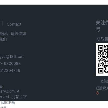
关注
们
Contact
号
疑问，请通过如
获取
我们
yz@126.com
- 6300088
12204756
微信
 ©
或搜索
ary.com, All
方
served. 拥有主宰
.
闽ICP备